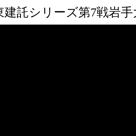
XF大東建託シリーズ第7戦岩