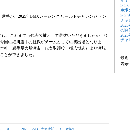
定！
20
車場
202
）選手が、2025年BMXレーシング ワールドチャレンジ デン
チャ
20
の開
202
会には、これまでも代表候補として選抜いただきましたが、渡
チャ
今回の細川選手の挑戦がチームとしての初出場となりま
本社：岩手県大船渡市 代表取締役 橋爪博志）より渡航
ことができました。
最近
表示
シュ さ
2025 JBMXF大東建託シリーズ第9